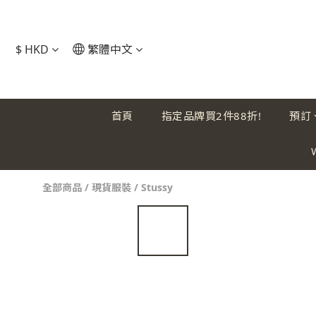
$
HKD
繁體中文
首頁
指定品牌買2件88折!
預訂
全部商品
/
現貨服裝
/
Stussy