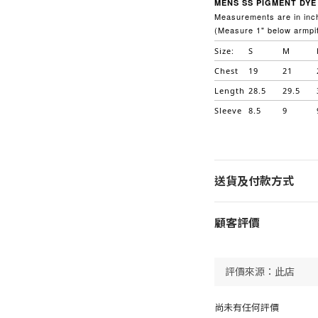
MENS SS PIGMENT DYE 
Measurements are in inch
(Measure 1" below armpit
Size:
S
M
Chest
19
21
Length
28.5
29.5
Sleeve
8.5
9
送貨及付款方式
顧客評價
尚未有任何評價