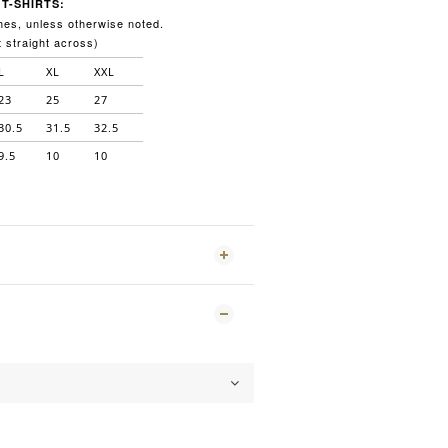
T-SHIRTS:
es, unless otherwise noted.
 straight across)
L
XL
XXL
23
25
27
30.5
31.5
32.5
9.5
10
10