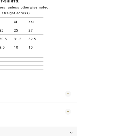
T-SHIRTS:
es, unless otherwise noted.
 straight across)
L
XL
XXL
23
25
27
30.5
31.5
32.5
9.5
10
10