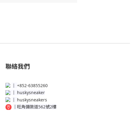
聯絡我們
│
+852-63855260
│
huskysneaker
│
huskysneakers
│
旺角彌敦道562號2樓
│
銅鑼灣百德新街50-56號地下Shop B