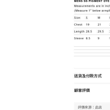
MENS SS PIGMENT DYE 
Measurements are in inch
(Measure 1" below armpit
Size:
S
M
Chest
19
21
Length
28.5
29.5
Sleeve
8.5
9
送貨及付款方式
顧客評價