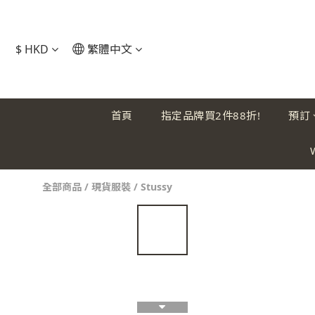
$
HKD
繁體中文
首頁
指定品牌買2件88折!
預訂
全部商品
/
現貨服裝
/
Stussy