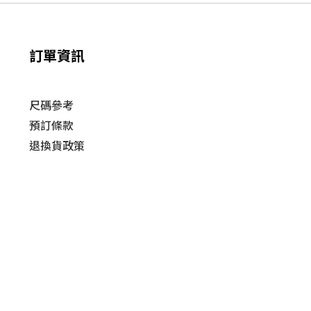
訂單資訊
尺碼參考
預訂條款
退換貨政策​
運送
政策​
條款及細則
| 2019 © HUSKY Sneaker and Streetwear
Powered by
SHOPLINE Payments