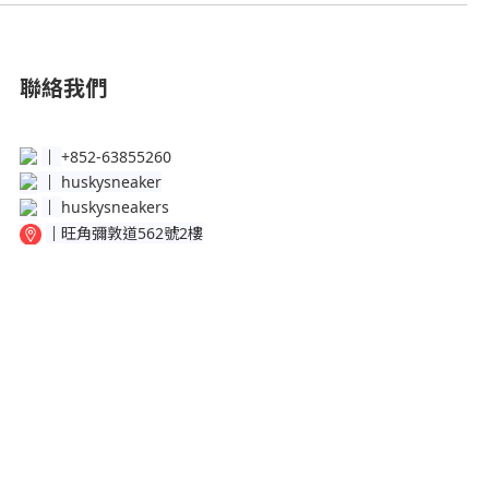
聯絡我們
│
+852-63855260
│
huskysneaker
│
huskysneakers
│
旺角彌敦道562號2樓
│
銅鑼灣百德新街50-56號地下Shop B