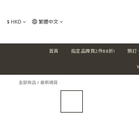
$
HKD
繁體中文
首頁
指定品牌買2件88折!
預訂
全部商品
/
最新現貨