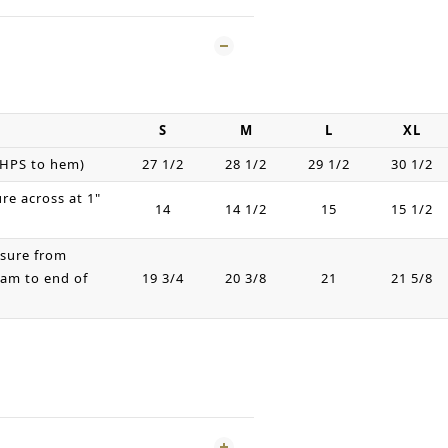
S
M
L
XL
 HPS to hem)
27 1/2
28 1/2
29 1/2
30 1/2
re across at 1"
14
14 1/2
15
15 1/2
sure from
eam to end of
19 3/4
20 3/8
21
21 5/8