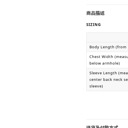
商品描述
SIZING
Body Length (from
Chest Width (measu
below armhole)
Sleeve Length (mea
center back neck s
sleeve)
送貨及付款方式