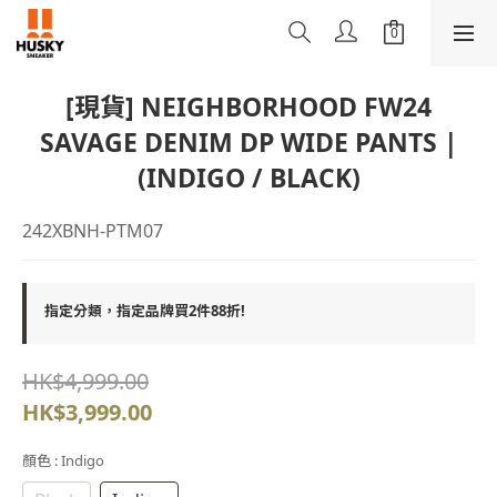
[現貨] NEIGHBORHOOD FW24
SAVAGE DENIM DP WIDE PANTS |
(INDIGO / BLACK)
242XBNH-PTM07
指定分類，指定品牌買2件88折!
HK$4,999.00
HK$3,999.00
顏色
: Indigo