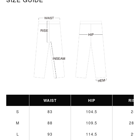
WAIST
HIP
RISE
S
83
104.5
28
M
88
109.5
28.5
L
93
114.5
29