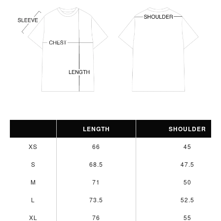
LENGTH
SHOULDER
XS
66
45
S
68.5
47.5
M
71
50
L
73.5
52.5
XL
76
55