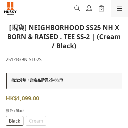
[現貨] NEIGHBORHOOD SS25 NH X
BORN & RAISED . TEE SS-2 | (Cream
/ Black)
251ZB39N-ST02S
指定分類，指定品牌買2件88折!
HK$1,099.00
顏色
: Black
Black
Cream