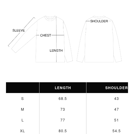
LENGTH
SHOULDER
S
68.5
43
M
73
47
L
77
51
XL
80.5
54.5