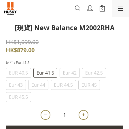
[現貨] New Balance M2002RHA
HK$1,099.00
HK$879.00
尺寸
: Eur 41.5
EUR 40.5
Eur 41.5
Eur 42
Eur 42.5
Eur 43
Eur 44
EUR 44.5
EUR 45
EUR 45.5