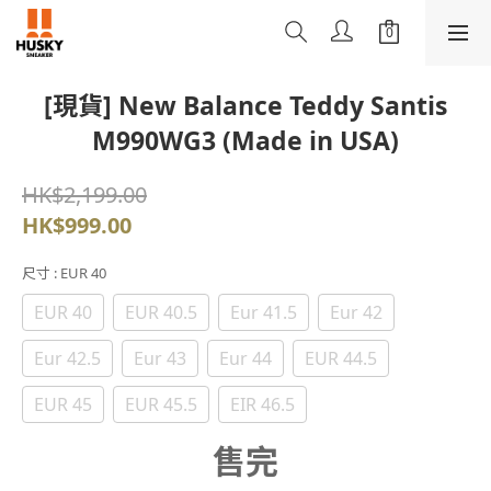
[現貨] New Balance Teddy Santis
M990WG3 (Made in USA)
HK$2,199.00
HK$999.00
尺寸
: EUR 40
EUR 40
EUR 40.5
Eur 41.5
Eur 42
Eur 42.5
Eur 43
Eur 44
EUR 44.5
EUR 45
EUR 45.5
EIR 46.5
售完