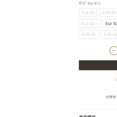
尺寸
: Eur 41.5
Eur 40
EUR 40
Eur 42.5
Eur 4
EUR 45
EUR 45
分享到