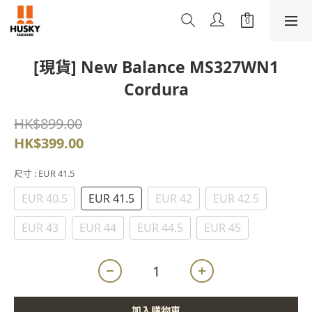
[現貨] New Balance MS327WN1
Cordura
HK$899.00
HK$399.00
尺寸
: EUR 41.5
EUR 40.5
EUR 41.5
EUR 42
EUR 42.5
EUR 43
EUR 44
EUR 44.5
EUR 45
加入購物車