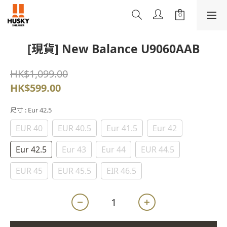
[現貨] New Balance U9060AAB
HK$1,099.00
HK$599.00
尺寸
: Eur 42.5
EUR 40
EUR 40.5
Eur 41.5
Eur 42
Eur 42.5
Eur 43
Eur 44
EUR 44.5
EUR 45
EUR 45.5
EIR 46.5