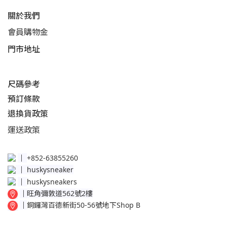
關於我們
會員購物金
門市地址
尺碼參考
預訂條款
退換貨政策​
運送
政策​
│
+852-63855260
│
huskysneaker
│
huskysneakers
│
旺角彌敦道562號2樓
│
銅鑼灣百德新街50-56號地下Shop B