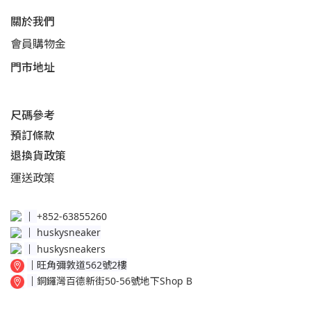
關於我們
會員購物金
門市地址
尺碼參考
預訂條款
退換貨政策​
運送
政策​
│
+852-63855260
│
huskysneaker
│
huskysneakers
│
旺角彌敦道562號2樓
│
銅鑼灣百德新街50-56號地下Shop B