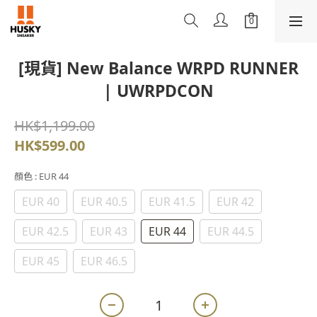
[現貨] New Balance WRPD RUNNER
| UWRPDCON
HK$1,199.00
HK$599.00
顏色
: EUR 44
EUR 40
EUR 40.5
EUR 41.5
EUR 42
EUR 42.5
EUR 43
EUR 44
EUR 44.5
EUR 45
EUR 46.5