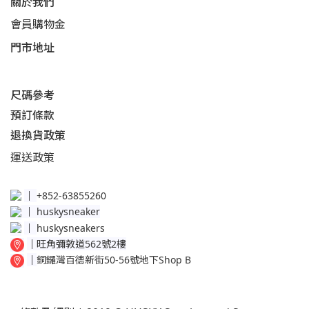
關於我們
會員購物金
門市地址
尺碼參考
預訂條款
退換貨政策​
運送
政策​
│
+852-63855260
│
huskysneaker
│
huskysneakers
│
旺角彌敦道562號2樓
│
銅鑼灣百德新街50-56號地下Shop B