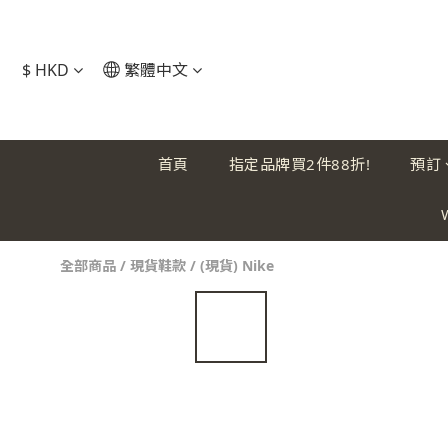
$
HKD
繁體中文
首頁
指定品牌買2件88折!
預訂
全部商品
/
現貨鞋款
/
(現貨) Nike