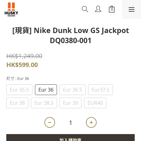
[現貨] Nike Dunk Low GS Jackpot
DQ0380-001
HK$1,249.00
HK$599.00
尺寸
: Eur 36
Eur 35.5
Eur 36
Eur 36.5
Eur37.5
Eur 38
Eur 38.5
Eur 39
EUR40
加入購物車