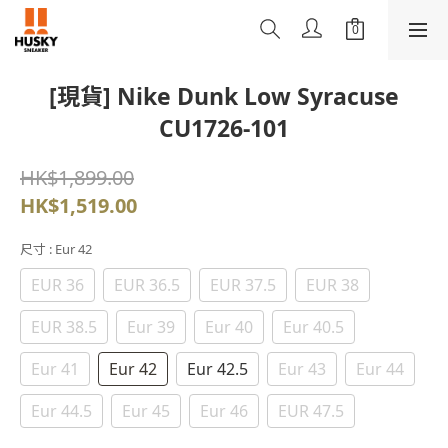
[現貨] Nike Dunk Low Syracuse
CU1726-101
HK$1,899.00
HK$1,519.00
尺寸
: Eur 42
EUR 36
EUR 36.5
EUR 37.5
EUR 38
EUR 38.5
Eur 39
Eur 40
Eur 40.5
Eur 41
Eur 42
Eur 42.5
Eur 43
Eur 44
Eur 44.5
Eur 45
Eur 46
EUR 47.5