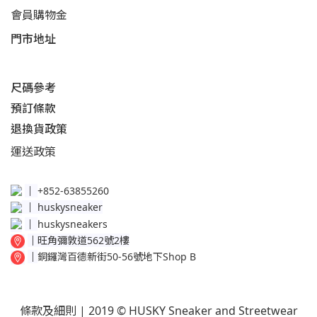
會員購物金
門市地址
尺碼參考
預訂條款
退換貨政策​
運送
政策​
│
+852-63855260
│
huskysneaker
│
huskysneakers
│
旺角彌敦道562號2樓
│
銅鑼灣百德新街50-56號地下Shop B
條款及細則
| 2019 © HUSKY Sneaker and Streetwear