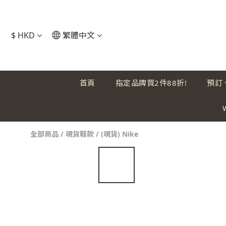
$
HKD
繁體中文
首頁
指定品牌買2件88折!
預訂
全部商品
/
現貨鞋款
/
(現貨) Nike