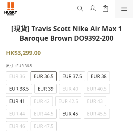
[現貨] Travis Scott Nike Air Max 1
Baroque Brown DO9392-200
HK$3,299.00
尺寸
: EUR 36.5
EUR 36
EUR 36.5
EUR 37.5
EUR 38
EUR 38.5
EUR 39
EUR 40
EUR 40.5
EUR 41
EUR 42
EUR 42.5
EUR 43
EUR 44
EUR 44.5
EUR 45
EUR 45.5
EUR 46
EUR 47.5