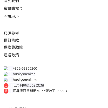
關於我們
會員購物金
門市地址
尺碼參考
預訂條款
退換貨政策​
運送
政策​
│
+852-63855260
│
huskysneaker
│
huskysneakers
│
旺角彌敦道562號2樓
│
銅鑼灣百德新街50-56號地下Shop B