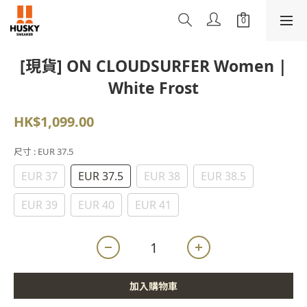
[現貨] ON CLOUDSURFER Women |
White Frost
HK$1,099.00
尺寸
: EUR 37.5
EUR 37
EUR 37.5
EUR 38
EUR 38.5
EUR 39
EUR 40
EUR 41
加入購物車