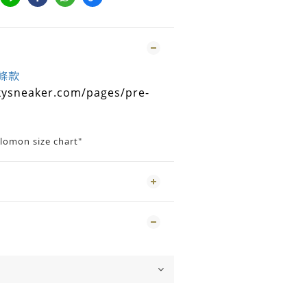
條款
kysneaker.com/pages/pre-