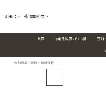
$
HKD
繁體中文
首頁
指定品牌買2件88折!
預訂
全部商品
/
配飾
/
鞋類保養