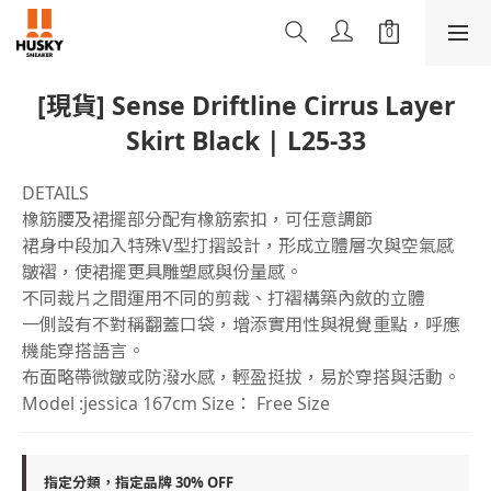
[現貨] Sense Driftline Cirrus Layer
Skirt Black | L25-33
DETAILS
橡筋腰及裙擺部分配有橡筋索扣，可任意調節
裙身中段加入特殊V型打摺設計，形成立體層次與空氣感
皺褶，使裙擺更具雕塑感與份量感。
不同裁片之間運用不同的剪裁、打褶構築內斂的立體
一側設有不對稱翻蓋口袋，增添實用性與視覺重點，呼應
機能穿搭語言。
布面略帶微皺或防潑水感，輕盈挺拔，易於穿搭與活動。
Model :jessica 167cm Size： Free Size
指定分類，指定品牌 30% OFF