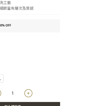
洗工藝
細節富有層次及質感
% OFF
L