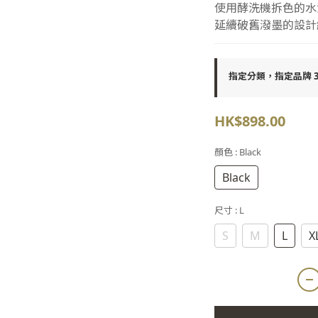
使用酵洗機拆色的水
延續破舊潑墨的設計
指定分類，指定品牌 30
HK$898.00
顏色
: Black
Black
尺寸
: L
S
M
L
X