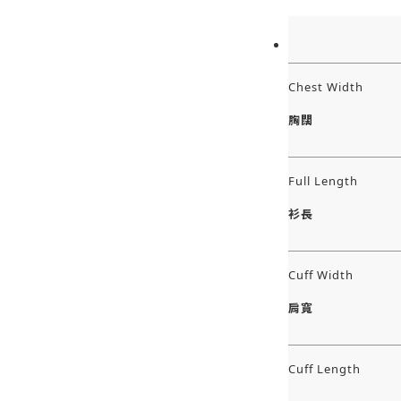
Chest Width
胸闊
Full Length
衫長
Cuff Width
肩寬
Cuff Length