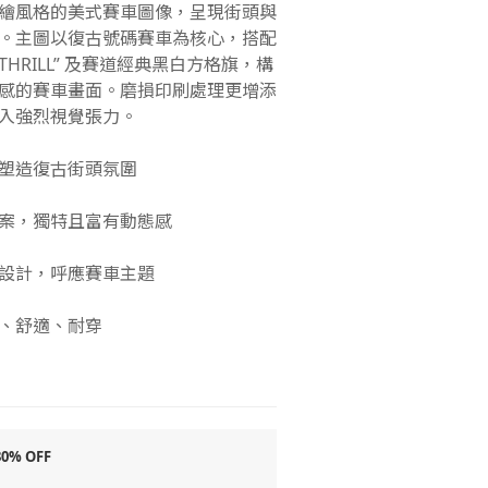
 結合手繪風格的美式賽車圖像，呈現街頭與
。主圖以復古號碼賽車為核心，搭配
HE THRILL” 及賽道經典黑白方格旗，構
感的賽車畫面。磨損印刷處理更增添
入強烈視覺張力。
剪裁，塑造復古街頭氛圍
案，獨特且富有動態感
設計，呼應賽車主題
、舒適、耐穿
% OFF