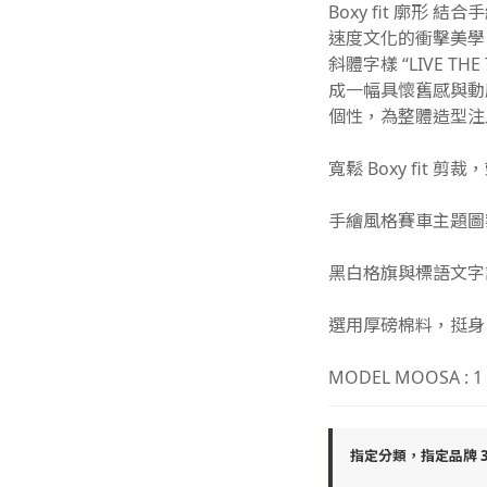
Boxy fit 廓形
速度文化的衝擊美學
斜體字樣 “LIVE T
成一幅具懷舊感與動
個性，為整體造型注
寬鬆 Boxy fit 
手繪風格賽車主題圖
黑白格旗與標語文字
選用厚磅棉料，挺身
MODEL MOOSA : 1
指定分類，指定品牌 30