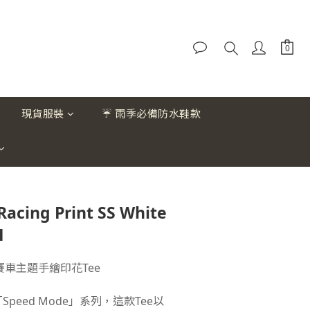
現貨服裝
☔ 雨季必備防水鞋款
acing Print SS White
H
LL” 賽車主題手繪印花Tee
2「Speed Mode」系列，這款Tee以 