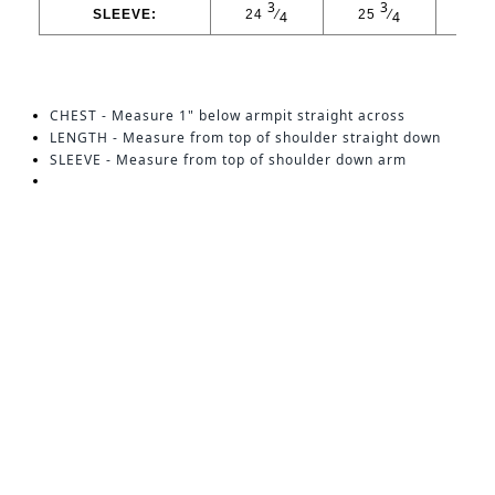
3
3
SLEEVE:
24
⁄
25
⁄
26
4
4
CHEST - Measure 1" below armpit straight across
LENGTH - Measure from top of shoulder straight down
SLEEVE - Measure from top of shoulder down arm