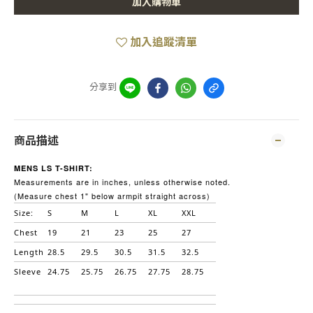
加入購物車
加入追蹤清單
分享到
商品描述
MENS LS T-SHIRT:
Measurements are in inches, unless otherwise noted.
(Measure chest 1" below armpit straight across)
Size:
S
M
L
XL
XXL
Chest
19
21
23
25
27
Length
28.5
29.5
30.5
31.5
32.5
Sleeve
24.75
25.75
26.75
27.75
28.75