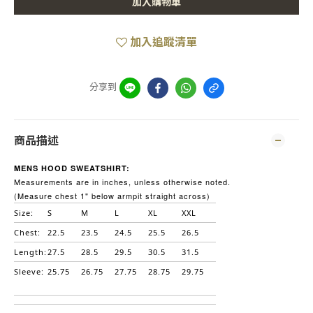
加入購物車
加入追蹤清單
分享到
商品描述
MENS HOOD SWEATSHIRT:
Measurements are in inches, unless otherwise noted.
(Measure chest 1" below armpit straight across)
Size:
S
M
L
XL
XXL
Chest:
22.5
23.5
24.5
25.5
26.5
Length:
27.5
28.5
29.5
30.5
31.5
Sleeve:
25.75
26.75
27.75
28.75
29.75