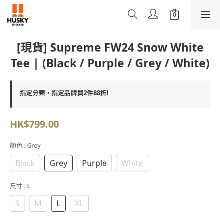
[現貨] Supreme FW24 Snow White
Tee | (Black / Purple / Grey / White)
指定分類，指定品牌買2件88折!
HK$799.00
顏色
: Grey
Black
Grey
Purple
White
尺寸
: L
S
M
L
XL