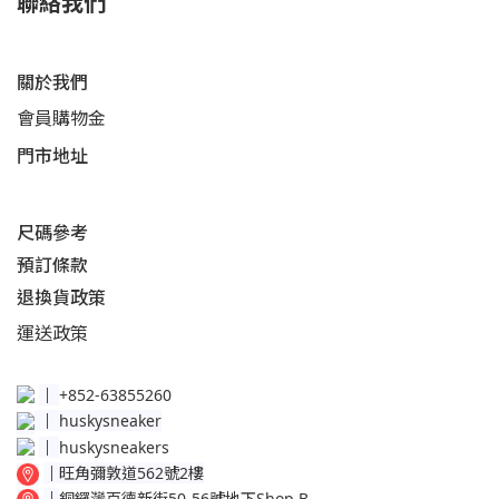
聯絡我們
關於我們
會員購物金
門市地址
尺碼參考
預訂條款
退換貨政策​
運送
政策​
│
+852-63855260
│
huskysneaker
│
huskysneakers
│
旺角彌敦道562號2樓
│
銅鑼灣百德新街50-56號地下Shop B