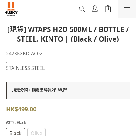
[現貨] WTAPS H2O 500ML / BOTTLE /
STEEL. KINTO | (Black / Olive)
242XKXKD-AC02
.
STAINLESS STEEL
指定分類，指定品牌買2件88折!
HK$499.00
顏色
: Black
Black
Olive