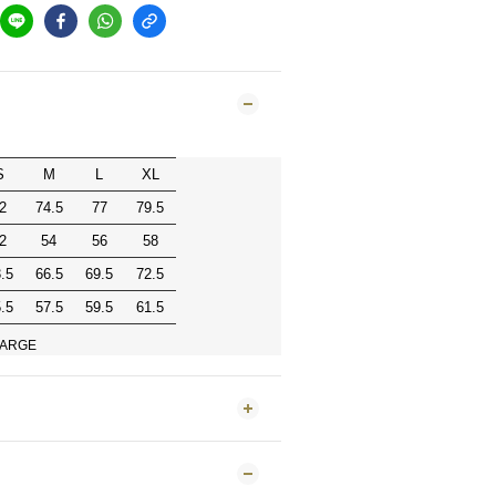
S
M
L
XL
2
74.5
77
79.5
2
54
56
58
.5
66.5
69.5
72.5
.5
57.5
59.5
61.5
 LARGE