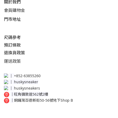
關於我們
會員購物金
門市地址
尺碼參考
預訂條款
退換貨政策​
運送
政策​
│
+852-63855260
│
huskysneaker
│
huskysneakers
│
旺角彌敦道562號2樓
│
銅鑼灣百德新街50-56號地下Shop B