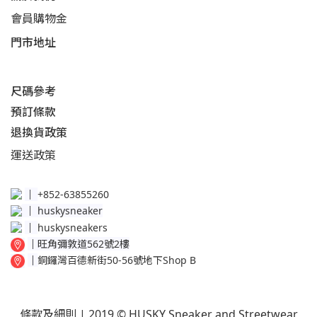
會員購物金
門市地址
尺碼參考
預訂條款
退換貨政策​
運送
政策​
│
+852-63855260
│
huskysneaker
│
huskysneakers
│
旺角彌敦道562號2樓
│
銅鑼灣百德新街50-56號地下Shop B
條款及細則
| 2019 © HUSKY Sneaker and Streetwear