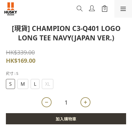
[現貨] CHAMPION C3-Q401 LOGO
LONG TEE NAVY(JAPAN VER.)
HK$339.00
HK$169.00
尺寸
: S
S
M
L
XL
加入購物車