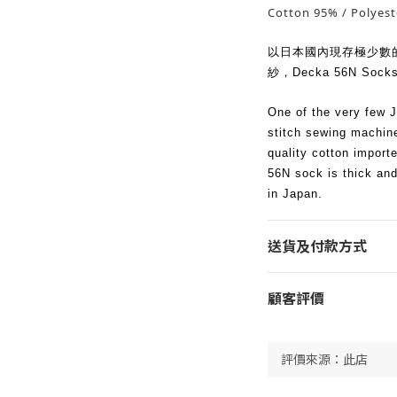
Cotton 95% / Polyest
以日本國內現存極少數
紗，Decka 56N S
One of the very few J
stitch sewing machin
quality cotton import
56N sock is thick and
in Japan.
送貨及付款方式
顧客評價