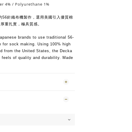
er 4% / Polyurethane 1%
的56針織布機製作，選用美國引入優質棉
ocks厚重扎實，極具質感。
apanese brands to use traditional 56-
e for sock making. Using 100% high
ed from the United States, the Decka
 feels of quality and durability. Made