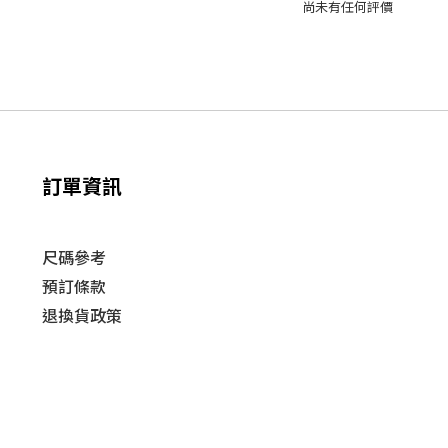
尚未有任何評價
訂單資訊
尺碼參考
預訂條款
退換貨政策​
運送
政策​
條款及細則
| 2019 © HUSKY Sneaker and Streetwear