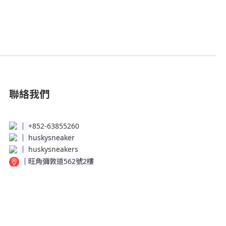
聯絡我們
│
+852-63855260
│
huskysneaker
│
huskysneakers
│
旺角彌敦道562號2樓
│
銅鑼灣百德新街50-56號地下Shop B