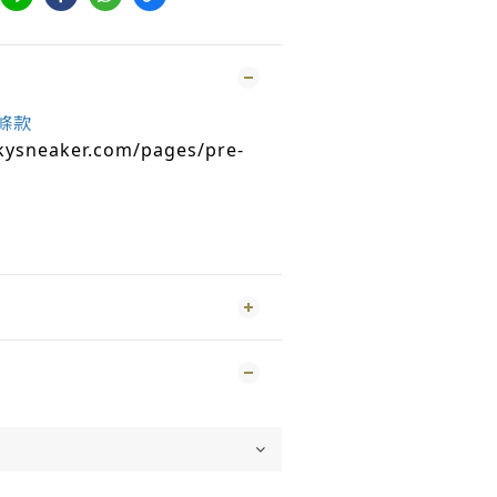
條款
kysneaker.com/pages/pre-